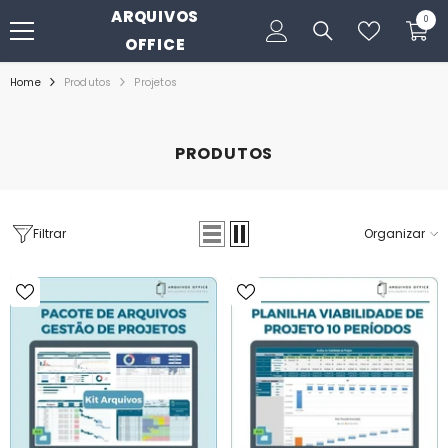
ARQUIVOS
PULAR PARA O CONTEÚDO
0
0
itens
OFFICE
Home
Produtos
Projetos
PRODUTOS
Filtrar
Organizar