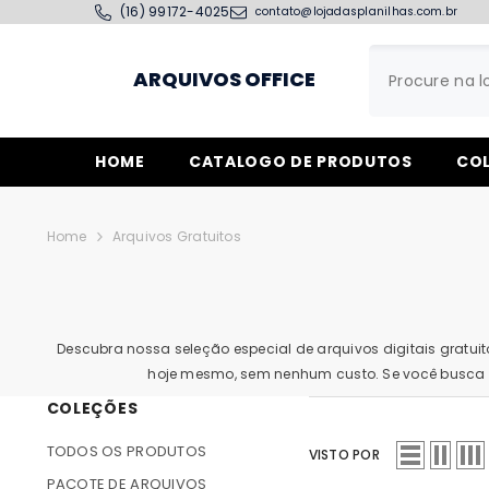
PULAR PARA O CONTEÚDO
(16) 99172-4025
contato@lojadasplanilhas.com.br
ARQUIVOS OFFICE
HOME
CATALOGO DE PRODUTOS
CO
Home
Arquivos Gratuitos
Descubra nossa seleção especial de arquivos digitais gratui
hoje mesmo, sem nenhum custo. Se você busca fe
COLEÇÕES
TODOS OS PRODUTOS
VISTO POR
PACOTE DE ARQUIVOS