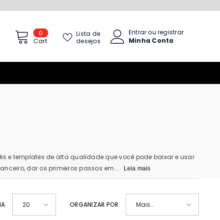
Entrar
ou
registrar
0
0
Lista de
Minha Conta
itens
desejos
Cart
ks e templates de alta qualidade que você pode baixar e usar
nceiro, dar os primeiros passos em...
Leia mais
NA
ORGANIZAR POR
20
Mais
vendidos