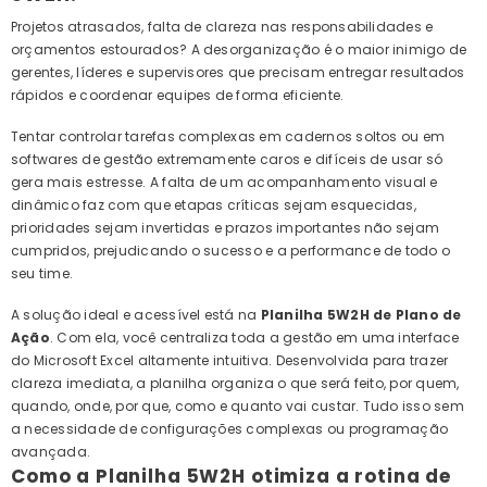
Projetos atrasados, falta de clareza nas responsabilidades e
orçamentos estourados? A desorganização é o maior inimigo de
gerentes, líderes e supervisores que precisam entregar resultados
rápidos e coordenar equipes de forma eficiente.
Tentar controlar tarefas complexas em cadernos soltos ou em
softwares de gestão extremamente caros e difíceis de usar só
gera mais estresse. A falta de um acompanhamento visual e
dinâmico faz com que etapas críticas sejam esquecidas,
prioridades sejam invertidas e prazos importantes não sejam
cumpridos, prejudicando o sucesso e a performance de todo o
seu time.
A solução ideal e acessível está na
Planilha 5W2H de Plano de
Ação
. Com ela, você centraliza toda a gestão em uma interface
do Microsoft Excel altamente intuitiva. Desenvolvida para trazer
clareza imediata, a planilha organiza o que será feito, por quem,
quando, onde, por que, como e quanto vai custar. Tudo isso sem
a necessidade de configurações complexas ou programação
avançada.
Como a Planilha 5W2H otimiza a rotina de