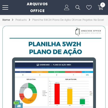
ARQUIVOS
PULAR PARA O CONTEÚDO
0
0
itens
OFFICE
Home
Products
Planilha 5W2H Plano De Ação: Otimize Projetos No Excel