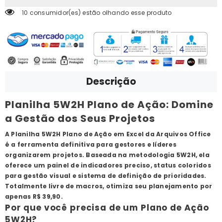
10 consumidor(es) estão olhando esse produto
Descrição
Planilha 5W2H Plano de Ação: Domine
a Gestão dos Seus Projetos
A Planilha 5W2H Plano de Ação em Excel da Arquivos Office
é a ferramenta definitiva para gestores e líderes
organizarem projetos. Baseada na metodologia 5W2H, ela
oferece um painel de indicadores preciso, status coloridos
para gestão visual e sistema de definição de prioridades.
Totalmente livre de macros, otimiza seu planejamento por
apenas R$ 39,90.
Por que você precisa de um Plano de Ação
5W2H?