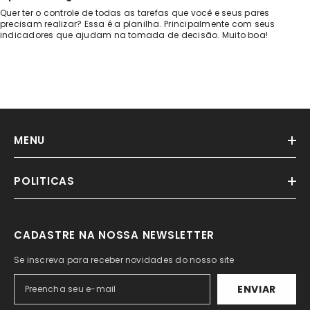
Quer ter o controle de todas as tarefas que você e seus pares
precisam realizar? Essa é a planilha. Principalmente com seus
indicadores que ajudam na tomada de decisão. Muito boa!
MENU
POLITICAS
CADASTRE NA NOSSA NEWSLETTER
Se inscreva para receber novidades do nosso site
ENVIAR