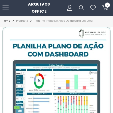
ARQUIVOS
PULAR PARA O CONTEÚDO
0
0
itens
OFFICE
Home
Products
Planilha Plano De Ação Dashboard Em Excel