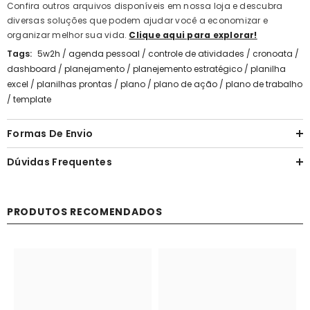
Confira outros arquivos disponíveis em nossa loja e descubra
diversas soluções que podem ajudar você a economizar e
organizar melhor sua vida.
Clique aqui para explorar!
Tags:
5w2h
/
agenda pessoal
/
controle de atividades
/
cronoata
/
dashboard
/
planejamento
/
planejemento estratégico
/
planilha
excel
/
planilhas prontas
/
plano
/
plano de ação
/
plano de trabalho
/
template
Formas De Envio
Dúvidas Frequentes
PRODUTOS RECOMENDADOS