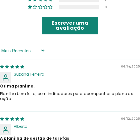
0
Escrever uma
avaliação
Sort By
06/14/2025
Suzana Ferreira
Ótima planilha.
Planilha bem feita, com indicadores para acompanhar o plano de
ação.
06/12/2025
Alberto
A planilha de gestão de tarefas