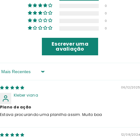
0
0
0
0
Escrever uma
avaliação
Sort By
06/12/2025
Kleber viana
Plano de ação
Estava procurando uma planilha assim. Muito boa
12/08/2024