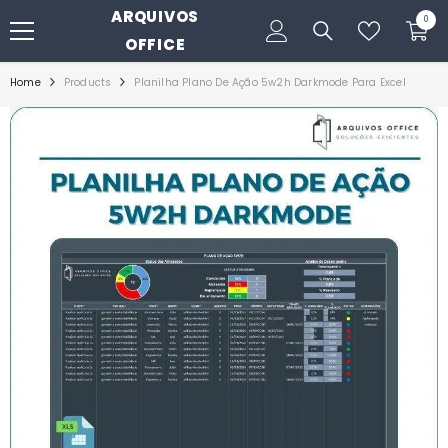
ARQUIVOS
PULAR PARA O CONTEÚDO
0
0
itens
OFFICE
Home
Products
Planilha Plano De Ação 5w2h Darkmode Para Excel