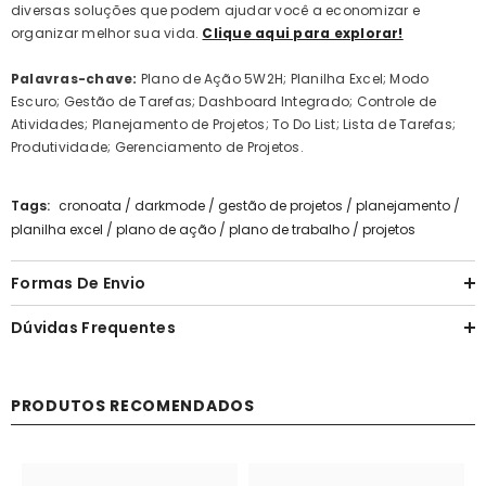
diversas soluções que podem ajudar você a economizar e
organizar melhor sua vida.
Clique aqui para explorar!
Palavras-chave:
Plano de Ação 5W2H; Planilha Excel; Modo
Escuro; Gestão de Tarefas; Dashboard Integrado; Controle de
Atividades; Planejamento de Projetos; To Do List; Lista de Tarefas;
Produtividade; Gerenciamento de Projetos.
Tags:
cronoata
/
darkmode
/
gestão de projetos
/
planejamento
/
planilha excel
/
plano de ação
/
plano de trabalho
/
projetos
Formas De Envio
Dúvidas Frequentes
PRODUTOS RECOMENDADOS