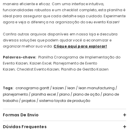
maneira eficiente e eficaz. Com uma interface intuitiva,
funcionalidades robustas e um checklist completo, esta planilha é
ideal para assegurar que cada detalhe seja cuidado. Experimente
agora e veja a diferença na organização do seu evento Kaizen!
Confira outros arquivos disponíveis em nossa loja e descubra
diversas soluções que podem ajudar você a economizar e
organizar melhor sua vida.
Clique aqui para explorar!
Palavras-chave:
Planilha Cronograma de Implementação do
Evento Kaizen; Kaizen Excel; Planejamento de Evento
Kaizen; Checklist Evento Kaizen; Planilha de Gestão Kaizen
Tags:
cronograma gantt
/
kaizen
/
lean
/
lean manufacturing
/
planejamento
/
planilha excel
/
plano
/
plano de ação
/
plano de
trabalho
/
projetos
/
sistema toyota de produção
Formas De Envio
Dúvidas Frequentes