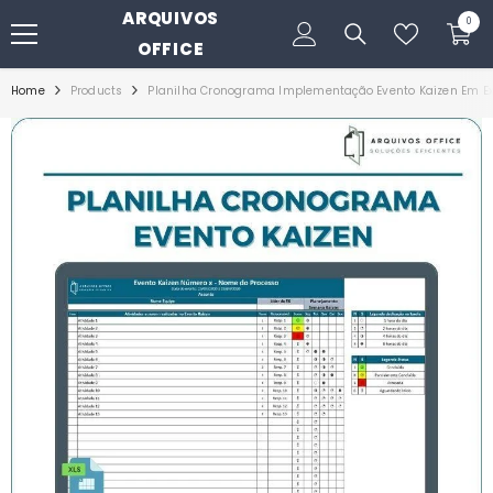
ARQUIVOS
PULAR PARA O CONTEÚDO
0
0
itens
OFFICE
Home
Products
Planilha Cronograma Implementação Evento Kaizen Em Ex