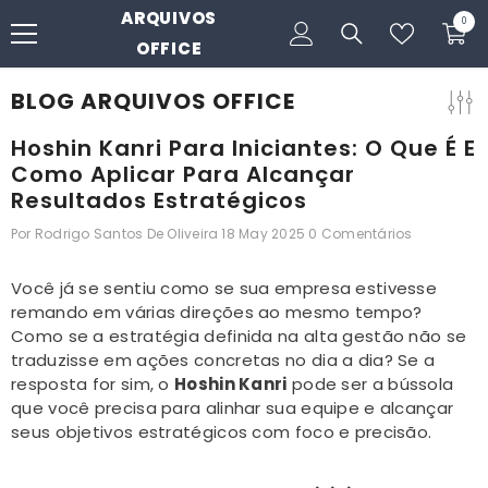
ARQUIVOS
PULAR PARA O CONTEÚDO
0
0
itens
OFFICE
BLOG ARQUIVOS OFFICE
Hoshin Kanri Para Iniciantes: O Que É E
Como Aplicar Para Alcançar
Resultados Estratégicos
Por
Rodrigo Santos De Oliveira
18 May 2025
0 Comentários
Você já se sentiu como se sua empresa estivesse
remando em várias direções ao mesmo tempo?
Como se a estratégia definida na alta gestão não se
traduzisse em ações concretas no dia a dia? Se a
resposta for sim, o
Hoshin Kanri
pode ser a bússola
que você precisa para alinhar sua equipe e alcançar
seus objetivos estratégicos com foco e precisão.