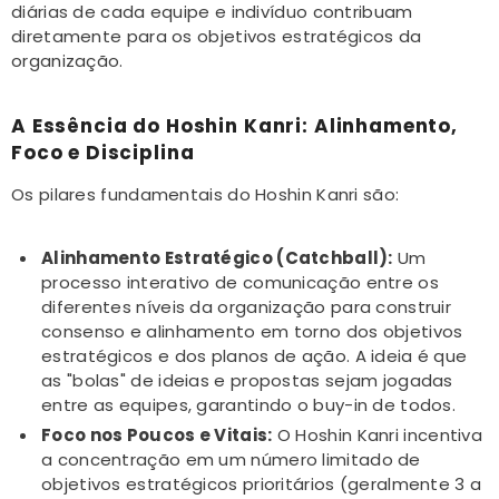
diárias de cada equipe e indivíduo contribuam
ADICIONAR
ADICIONAR
diretamente para os objetivos estratégicos da
organização.
Planilha Cardápio Semanal Com Lista
Ebook 80 Maneiras Para Ec
De Compras Em Excel
Dinheiro
A Essência do Hoshin Kanri: Alinhamento,
R$ 34,90
R$ 21,90
R$ 39,90
R$ 24,
Foco e Disciplina
Os pilares fundamentais do Hoshin Kanri são:
Alinhamento Estratégico (Catchball):
Um
processo interativo de comunicação entre os
diferentes níveis da organização para construir
consenso e alinhamento em torno dos objetivos
estratégicos e dos planos de ação. A ideia é que
as "bolas" de ideias e propostas sejam jogadas
entre as equipes, garantindo o buy-in de todos.
Foco nos Poucos e Vitais:
O Hoshin Kanri incentiva
a concentração em um número limitado de
objetivos estratégicos prioritários (geralmente 3 a