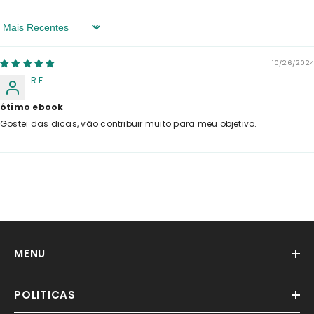
Sort By
10/26/2024
R.F.
ótimo ebook
Gostei das dicas, vão contribuir muito para meu objetivo.
MENU
POLITICAS