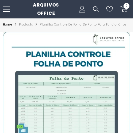
ARQUIVOS
PULAR PARA O CONTEÚDO
0
0
itens
OFFICE
Home
Products
Planilha Controle De Folha De Ponto Para Funcionários