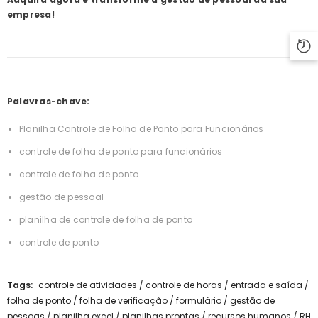
empresa!
Palavras-chave:
Planilha Controle de Folha de Ponto para Funcionários
controle de folha de ponto para funcionários
controle de folha de ponto
gestão de pessoal
planilha de controle de folha de ponto
controle de ponto
Tags:
controle de atividades
/
controle de horas
/
entrada e saída
/
folha de ponto
/
folha de verificação
/
formulário
/
gestão de
pessoas
/
planilha excel
/
planilhas prontas
/
recursos humanos
/
RH