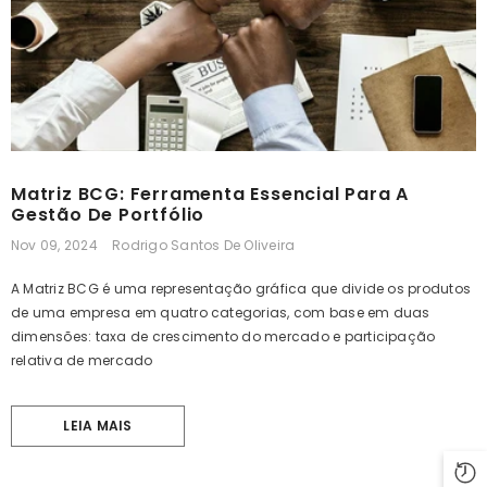
Planilha Cardápio Semanal Com Lista
Ebook 80 Maneiras Para E
De Compras Em Excel
Dinheiro
R$ 34,90
R$ 21,90
R$ 39,90
R$ 24,
Matriz BCG: Ferramenta Essencial Para A
Gestão De Portfólio
Nov 09, 2024
Rodrigo Santos De Oliveira
A Matriz BCG é uma representação gráfica que divide os produtos
de uma empresa em quatro categorias, com base em duas
dimensões: taxa de crescimento do mercado e participação
relativa de mercado
LEIA MAIS
ADICIONAR
ADICIONAR
Planilha Agenda Diária E Semanal Com
Planilha Agenda Diária E 