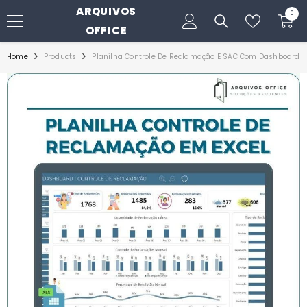
ARQUIVOS
PULAR PARA O CONTEÚDO
0
0
itens
OFFICE
Home
Products
Planilha Controle De Reclamação E SAC Com Dashboard