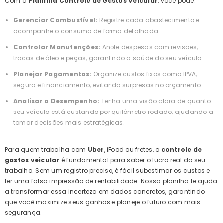
Com a
Planilha Controle de Gastos Veicular
, você pode:
Gerenciar Combustível:
Registre cada abastecimento e
acompanhe o consumo de forma detalhada.
Controlar Manutenções:
Anote despesas com revisões,
trocas de óleo e peças, garantindo a saúde do seu veículo.
Planejar Pagamentos:
Organize custos fixos como IPVA,
seguro e financiamento, evitando surpresas no orçamento.
Analisar o Desempenho:
Tenha uma visão clara de quanto
seu veículo está custando por quilômetro rodado, ajudando a
tomar decisões mais estratégicas.
Para quem trabalha com
Uber
, iFood ou fretes, o
controle de
gastos veicular
é fundamental para saber o lucro real do seu
trabalho. Sem um registro preciso, é fácil subestimar os custos e
ter uma falsa impressão de rentabilidade. Nossa planilha te ajuda
a transformar essa incerteza em dados concretos, garantindo
que você maximize seus ganhos e planeje o futuro com mais
segurança.