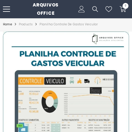
ARQUIVOS
PULAR PARA O CONTEÚDO
0
0
itens
OFFICE
Home
Products
Planilha Controle De Gastos Veicular