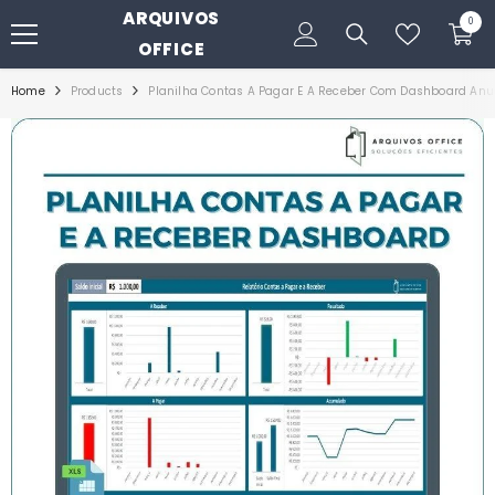
ARQUIVOS
PULAR PARA O CONTEÚDO
0
0
itens
OFFICE
Home
Products
Planilha Contas A Pagar E A Receber Com Dashboard Anu