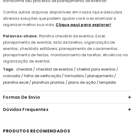
transforme seu processo de planejamento de eventos!
Confira outros arquivos disponíveis em nossa loja e descubra
diversas soluções que podem ajudar você a economizar e
organizar melhor sua vida.
Clique aqui para explorar!
Palavras-chave:
Planilha checklist de eventos; Excel;
planejamento de eventos; lista de tarefas; organização de
eventos; checklists editáveis; planejamento de casamentos;
planejamento de festas; monitoramento de tarefas; eficiência na
organização de eventos.
Tags:
checklist
/
checklist de eventos
/
cheklist para eventos
/
cronoata
/
folha de verificação
/
formulário
/
planejamento
/
planilha excel
/
planilhas prontas
/
plano de ação
/
template
Formas De Envio
Dúvidas Frequentes
PRODUTOS RECOMENDADOS