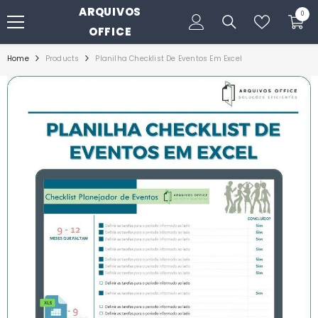
ARQUIVOS
PULAR PARA O CONTEÚDO
0
0
itens
OFFICE
Home
Products
Planilha Checklist De Eventos Em Excel