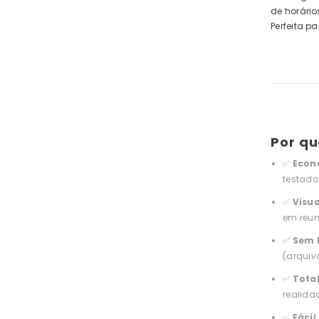
de horários
Perfeita p
Por qu
✅
Econ
testado
✅
Visua
em reun
✅
Sem 
(arquiv
✅
Total
realida
✅
Fácil