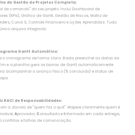
ilha de Gestão de Projetos Completa:
ral de comando" do seu projeto. Inclui Dashboard de
res (KPIs), Gráfico de Gantt, Gestão de Riscos, Matriz de
lders, Curva S, Controle Financeiro e Lições Aprendidas. Tudo
nico arquivo integrado.
nograma Gantt Automático:
ze o cronograma de forma clara. Basta preencher as datas de
e fim e a planilha gera as barras de Gantt automaticamente.
ara acompanhar o avanço físico (% concluído) e status de
tapa.
iz RACI de Responsabilidades:
om a dúvida de "quem faz o quê". Mapeie claramente quem é
nsável,
A
provador,
C
onsultado e
I
nformado em cada entrega,
o conflitos e falhas de comunicação.