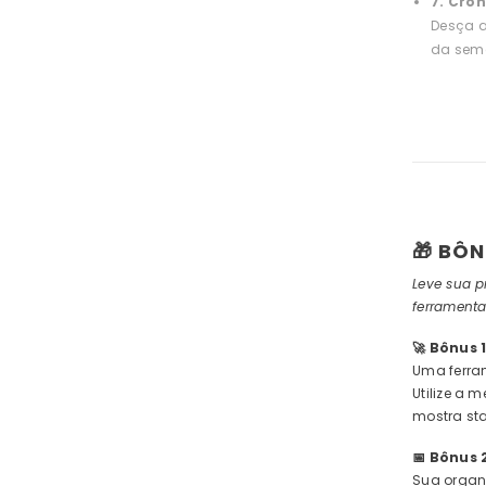
7. Cro
Desça a
da sema
Compartilhar
🎁 BÔN
Leve sua p
ferrament
🚀 Bônus 
Uma ferra
Utilize a 
mostra st
📅 Bônus 
Sua organ