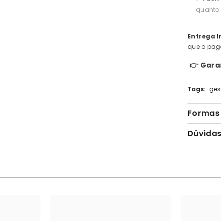
quanto 
Entrega I
que o pag
👉 Gara
Tags:
ges
Formas 
Dúvidas