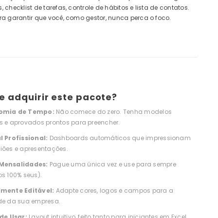
, checklist de tarefas, controle de hábitos e lista de contatos.
ara garantir que você, como gestor, nunca perca o foco.
e adquirir este pacote?
omia de Tempo:
Não comece do zero. Tenha modelos
s e aprovados prontos para preencher.
l Profissional:
Dashboards automáticos que impressionam
iões e apresentações.
Mensalidades:
Pague uma única vez e use para sempre
os 100% seus).
mente Editável:
Adapte cores, logos e campos para a
de da sua empresa.
 de Usar:
Layout intuitivo, feito tanto para iniciantes em Excel