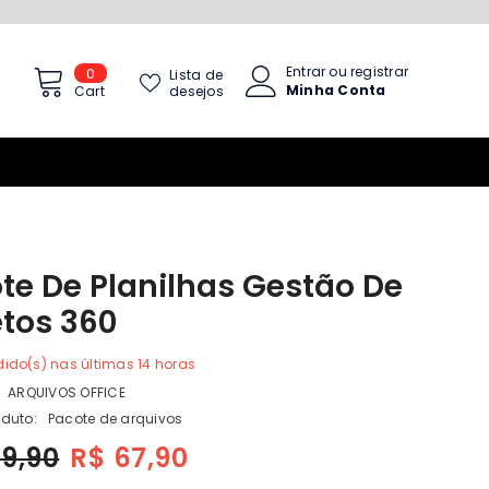
Entrar
ou
registrar
0
0
Lista de
Minha Conta
itens
desejos
Cart
te De Planilhas Gestão De
etos 360
ido(s) nas últimas
14
horas
ARQUIVOS OFFICE
oduto:
Pacote de arquivos
99,90
R$ 67,90