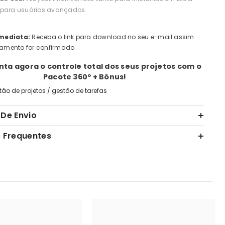
para usuários avançados.
mediata:
Receba o link para download no seu e-mail assim
amento for confirmado.
nta agora o controle total dos seus projetos com o
Pacote 360º + Bônus!
tão de projetos
/
gestão de tarefas
De Envio
 Frequentes