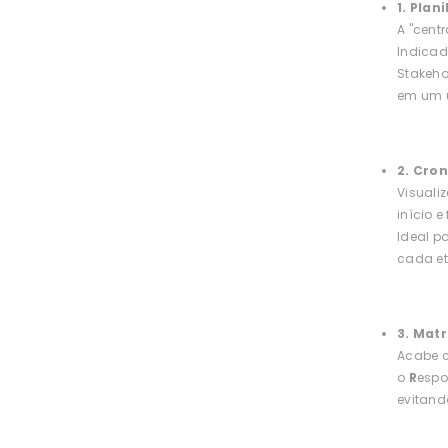
1. Plan
A "cent
Indicado
Stakeho
em um ú
2. Cro
Visuali
início 
Ideal p
cada e
3. Matr
Acabe c
o
R
espo
evitand