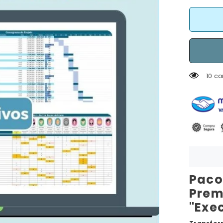
10 c
Paco
Prem
"Exec