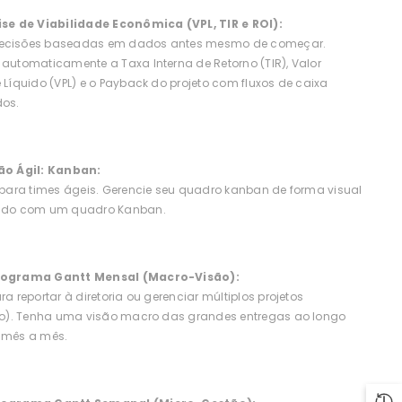
ise de Viabilidade Econômica (VPL, TIR e ROI):
ecisões baseadas em dados antes mesmo de começar.
 automaticamente a Taxa Interna de Retorno (TIR), Valor
e Líquido (VPL) e o Payback do projeto com fluxos de caixa
dos.
ão Ágil: Kanban:
a para times ágeis. Gerencie seu quadro kanban de forma visual
s do com um quadro Kanban.
nograma Gantt Mensal (Macro-Visão):
ra reportar à diretoria ou gerenciar múltiplos projetos
lio). Tenha uma visão macro das grandes entregas ao longo
 mês a mês.