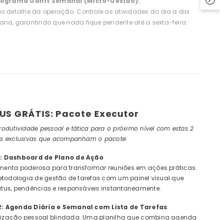
nograma Gantt Semanal (Micro-Gestão):
o detalhe da operação. Controle as atividades do dia a dia
na, garantindo que nada fique pendente até a sexta-feira.
US GRÁTIS: Pacote Executor
rodutividade pessoal e tática para o próximo nível com estas 2
as exclusivas que acompanham o pacote:
1: Dashboard de Plano de Ação
menta poderosa para transformar reuniões em ações práticas.
metodologia de gestão de tarefas com um painel visual que
atus, pendências e responsáveis instantaneamente.
2: Agenda Diária e Semanal com Lista de Tarefas
ização pessoal blindada. Uma planilha que combina agenda