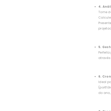
4. Anál
Tome d
Calcule
Present
projeta
5. Gest
Perfeit
atravé
6. Cro
Ideal pa
(portfó
do ano,