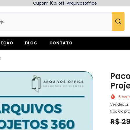
Cupom 10% off: Arquivosoffice
LEÇÃO
BLOG
CONTATO
0
Paco
Proj
5
Vend
Vendedor:
tipo do pr
R$ 2