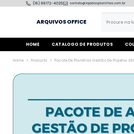
PULAR PARA O CONTEÚDO
(16) 99172-4025
contato@lojadasplanilhas.com.br
ARQUIVOS OFFICE
HOME
CATALOGO DE PRODUTOS
CO
Home
Products
Pacote De Planilhas Gestão De Projetos 36