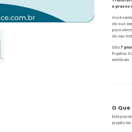
Transfor
e prazos 
Você sente
da sua eq
para elimi
do seu tra
São
7 pla
Projetos, 
editáveis.
O Que 
Este paco
projeto de