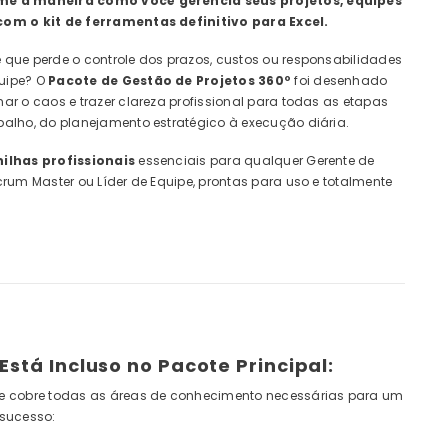
me a maneira como você gerencia seus projetos, equipes
com o kit de ferramentas definitivo para Excel.
 que perde o controle dos prazos, custos ou responsabilidades
uipe? O
Pacote de Gestão de Projetos 360º
foi desenhado
nar o caos e trazer clareza profissional para todas as etapas
balho, do planejamento estratégico à execução diária.
nilhas profissionais
essenciais para qualquer Gerente de
Scrum Master ou Líder de Equipe, prontas para uso e totalmente
Está Incluso no Pacote Principal:
te cobre todas as áreas de conhecimento necessárias para um
 sucesso: